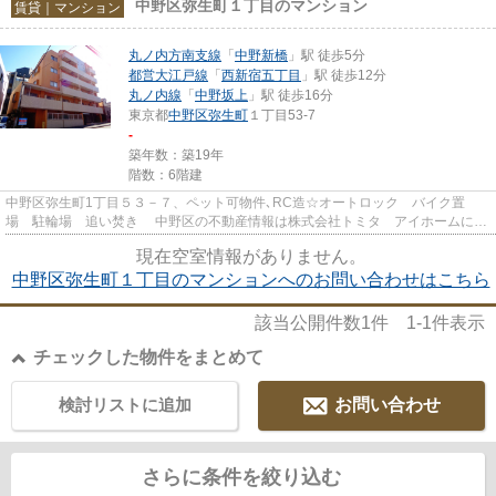
中野区弥生町１丁目のマンション
賃貸｜マンション
丸ノ内方南支線
「
中野新橋
」駅 徒歩5分
都営大江戸線
「
西新宿五丁目
」駅 徒歩12分
丸ノ内線
「
中野坂上
」駅 徒歩16分
東京都
中野区
弥生町
１丁目53-7
-
築年数：築19年
階数：6階建
中野区弥生町1丁目５３－７、ペット可物件､RC造☆オートロック バイク置
場 駐輪場 追い焚き 中野区の不動産情報は株式会社トミタ アイホームにお
任せ下さい！時間外対応もしてお...
現在空室情報がありません。
中野区弥生町１丁目のマンションへのお問い合わせはこちら
該当公開件数
1
件
1-1
件表示
チェックした物件をまとめて
検討リストに追加
お問い合わせ
さらに条件を絞り込む