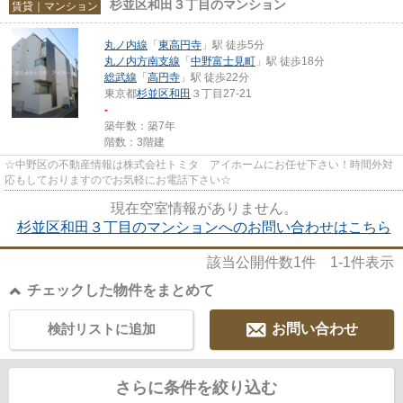
杉並区和田３丁目のマンション
賃貸｜マンション
丸ノ内線
「
東高円寺
」駅 徒歩5分
丸ノ内方南支線
「
中野富士見町
」駅 徒歩18分
総武線
「
高円寺
」駅 徒歩22分
東京都
杉並区
和田
３丁目27-21
-
築年数：築7年
階数：3階建
☆中野区の不動産情報は株式会社トミタ アイホームにお任せ下さい！時間外対
応もしておりますのでお気軽にお電話下さい☆
現在空室情報がありません。
杉並区和田３丁目のマンションへのお問い合わせはこちら
該当公開件数
1
件
1-1
件表示
チェックした物件をまとめて
検討リストに追加
お問い合わせ
さらに条件を絞り込む