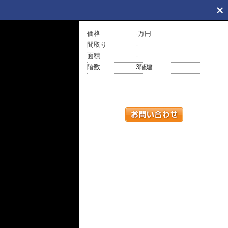
価格
-万円
間取り
-
面積
-
階数
3階建