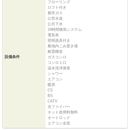
フローリング
ロフト付き
都市ガス
公営水道
公共下水
24時間換気システム
電気有
照明器具付き
敷地内ごみ置き場
耐震構造
設備条件
ガスコンロ
コンロ１口
温水洗浄便座
シャワー
エアコン
暖房
CS
BS
CATV
光ファイバー
ネット使用料無料
オートロック
エアコン全室