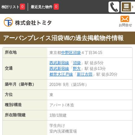
0
0
検討リスト
最近見た物件
お問合せ
アーバンプレイス沼袋Ⅷの過去掲載物件情報
所在地
東京都
中野区
沼袋
４丁目34-15
西武新宿線
「
沼袋
」駅 徒歩5分
交通
西武新宿線
「
野方
」駅 徒歩13分
都営大江戸線
「
新江古田
」駅 徒歩20分
築年月（築年数）
2010年 9月（築15年）
方位
東
種別/構造
アパート/木造
所在階/階建
1階/1階建
学生向け
室内洗濯機置場