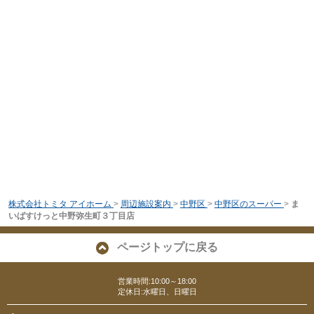
株式会社トミタ アイホーム
>
周辺施設案内
>
中野区
>
中野区のスーパー
>
ま
いばすけっと中野弥生町３丁目店
ページトップに戻る
営業時間:10:00～18:00
定休日:水曜日、日曜日