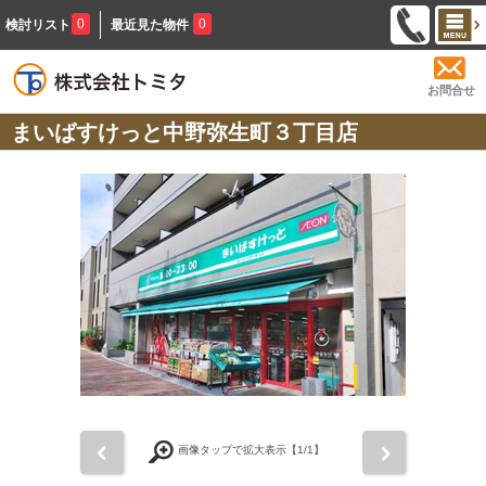
0
0
検討リスト
最近見た物件
お問合せ
まいばすけっと中野弥生町３丁目店
前
次
画像タップで拡大表示【
1
/1】