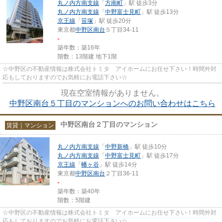
丸ノ内方南支線
「
方南町
」駅 徒歩3分
丸ノ内方南支線
「
中野富士見町
」駅 徒歩13分
京王線
「
笹塚
」駅 徒歩20分
東京都
中野区
南台
５丁目34-11
-
築年数：築16年
階数：13階建 地下1階
☆中野区の不動産情報は株式会社トミタ アイホームにお任せ下さい！時間外対
応もしておりますのでお気軽にお電話下さい☆
現在空室情報がありません。
中野区南台５丁目のマンションへのお問い合わせはこちら
中野区南台２丁目のマンション
賃貸｜マンション
丸ノ内方南支線
「
中野新橋
」駅 徒歩10分
丸ノ内方南支線
「
中野富士見町
」駅 徒歩17分
京王線
「
幡ヶ谷
」駅 徒歩14分
東京都
中野区
南台
２丁目36-11
-
築年数：築40年
階数：5階建
☆中野区の不動産情報は株式会社トミタ アイホームにお任せ下さい！時間外対
応もしておりますのでお気軽にお電話下さい☆