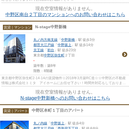
現在空室情報がありません。
中野区南台２丁目のマンションへのお問い合わせはこちら
N-stage中野新橋
賃貸｜マンション
丸ノ内方南支線
「
中野新橋
」駅 徒歩3分
都営大江戸線
「
中野坂上
」駅 徒歩14分
京王線
「
初台
」駅 徒歩23分
東京都
中野区
弥生町
２丁目
-
築年数：築8年
階数：8階建
東京都中野区弥生町2-14-14の賃貸物件☆2018年3月築RC造☆☆中野区の不動産
情報は株式会社トミタ アイホームにお任せ下さい！時間外対応もしております
のでお気軽にお電話下さい☆
現在空室情報がありません。
N-stage中野新橋へのお問い合わせはこちら
中野区本町１丁目のアパート
賃貸｜アパート
丸ノ内線
「
中野坂上
」駅 徒歩4分
都営大江戸線
「
西新宿五丁目
」駅 徒歩8分