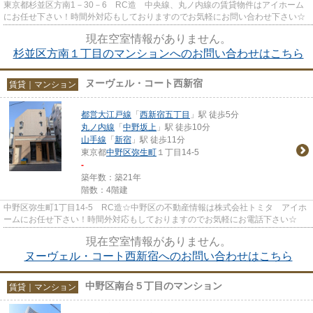
東京都杉並区方南1－30－6 RC造 中央線、丸ノ内線の賃貸物件はアイホーム
にお任せ下さい！時間外対応もしておりますのでお気軽にお問い合わせ下さい☆
現在空室情報がありません。
杉並区方南１丁目のマンションへのお問い合わせはこちら
ヌーヴェル・コート西新宿
賃貸｜マンション
都営大江戸線
「
西新宿五丁目
」駅 徒歩5分
丸ノ内線
「
中野坂上
」駅 徒歩10分
山手線
「
新宿
」駅 徒歩11分
東京都
中野区
弥生町
１丁目14-5
-
築年数：築21年
階数：4階建
中野区弥生町1丁目14-5 RC造☆中野区の不動産情報は株式会社トミタ アイホ
ームにお任せ下さい！時間外対応もしておりますのでお気軽にお電話下さい☆
現在空室情報がありません。
ヌーヴェル・コート西新宿へのお問い合わせはこちら
中野区南台５丁目のマンション
賃貸｜マンション