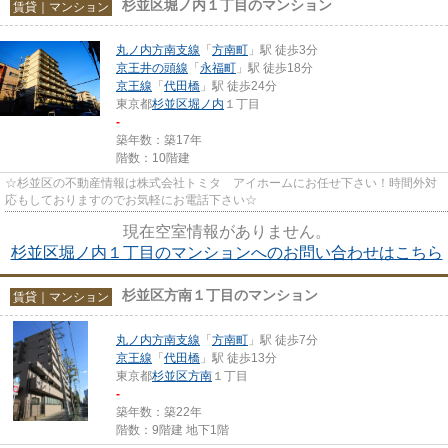
杉並区堀ノ内１丁目のマンション
賃貸｜マンション
丸ノ内方南支線
「
方南町
」駅 徒歩3分
京王井の頭線
「
永福町
」駅 徒歩18分
京王線
「
代田橋
」駅 徒歩24分
東京都
杉並区
堀ノ内
１丁目
-
築年数：築17年
階数：10階建
☆杉並区の不動産情報は株式会社トミタ アイホームにお任せ下さい！時間外対
応もしておりますのでお気軽にお電話下さい☆
現在空室情報がありません。
杉並区堀ノ内１丁目のマンションへのお問い合わせはこちら
杉並区方南１丁目のマンション
賃貸｜マンション
丸ノ内方南支線
「
方南町
」駅 徒歩7分
京王線
「
代田橋
」駅 徒歩13分
東京都
杉並区
方南
１丁目
-
築年数：築22年
階数：9階建 地下1階