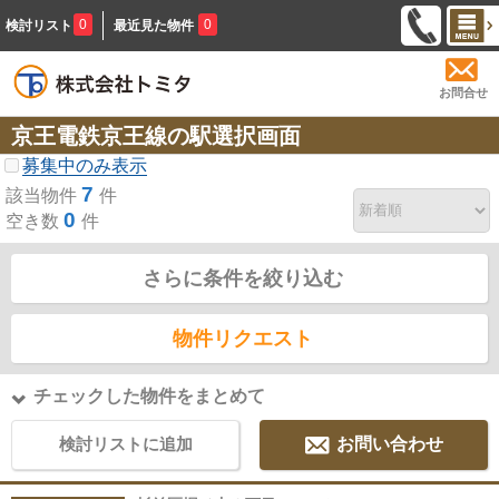
0
0
検討リスト
最近見た物件
お問合せ
京王電鉄京王線の駅選択画面
募集中のみ表示
7
該当物件
件
0
空き数
件
さらに条件を絞り込む
物件リクエスト
チェックした物件をまとめて
検討リストに追加
お問い合わせ