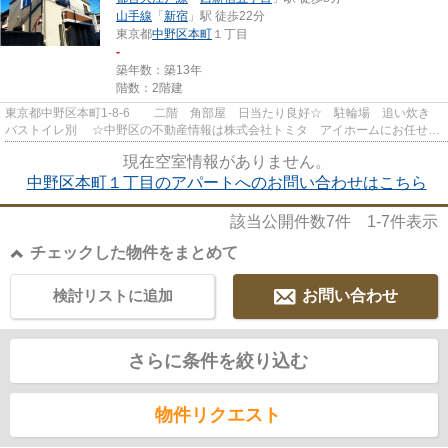
山手線
「
新宿
」駅 徒歩22分
東京都
中野区
本町
１丁目
-
築年数：築13年
階数：2階建
東京都中野区本町1-8-6 二階 角部屋 日当たり良好☆ 駐輪場 追い炊き
バストイレ別 ☆中野区の不動産情報は株式会社トミタ アイホームにお任せ下
さい！時間外対応もしてお...
現在空室情報がありません。
中野区本町１丁目のアパートへのお問い合わせはこちら
該当公開件数
7
件
1-7
件表示
チェックした物件をまとめて
検討リストに追加
お問い合わせ
さらに条件を絞り込む
物件リクエスト