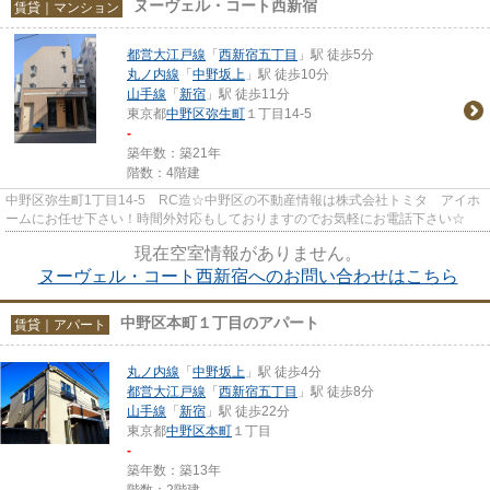
ヌーヴェル・コート西新宿
賃貸｜マンション
都営大江戸線
「
西新宿五丁目
」駅 徒歩5分
丸ノ内線
「
中野坂上
」駅 徒歩10分
山手線
「
新宿
」駅 徒歩11分
東京都
中野区
弥生町
１丁目14-5
-
築年数：築21年
階数：4階建
中野区弥生町1丁目14-5 RC造☆中野区の不動産情報は株式会社トミタ アイホ
ームにお任せ下さい！時間外対応もしておりますのでお気軽にお電話下さい☆
現在空室情報がありません。
ヌーヴェル・コート西新宿へのお問い合わせはこちら
中野区本町１丁目のアパート
賃貸｜アパート
丸ノ内線
「
中野坂上
」駅 徒歩4分
都営大江戸線
「
西新宿五丁目
」駅 徒歩8分
山手線
「
新宿
」駅 徒歩22分
東京都
中野区
本町
１丁目
-
築年数：築13年
階数：2階建