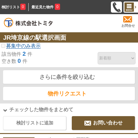
0
0
検討リスト
最近見た物件
お問合せ
JR埼京線の駅選択画面
募集中のみ表示
2
該当物件
件
0
空き数
件
さらに条件を絞り込む
物件リクエスト
チェックした物件をまとめて
検討リストに追加
お問い合わせ