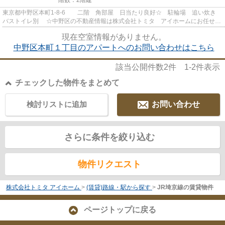
東京都中野区本町1-8-6 二階 角部屋 日当たり良好☆ 駐輪場 追い炊き
バストイレ別 ☆中野区の不動産情報は株式会社トミタ アイホームにお任せ下
さい！時間外対応もしてお...
現在空室情報がありません。
中野区本町１丁目のアパートへのお問い合わせはこちら
該当公開件数
2
件
1-2
件表示
チェックした物件をまとめて
検討リストに追加
お問い合わせ
さらに条件を絞り込む
物件リクエスト
株式会社トミタ アイホーム
>
(賃貸)路線・駅から探す
>
JR埼京線の賃貸物件
ページトップに戻る