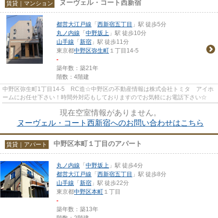
ヌーヴェル・コート西新宿
賃貸｜マンション
都営大江戸線
「
西新宿五丁目
」駅 徒歩5分
丸ノ内線
「
中野坂上
」駅 徒歩10分
山手線
「
新宿
」駅 徒歩11分
東京都
中野区
弥生町
１丁目14-5
-
築年数：築21年
階数：4階建
中野区弥生町1丁目14-5 RC造☆中野区の不動産情報は株式会社トミタ アイホ
ームにお任せ下さい！時間外対応もしておりますのでお気軽にお電話下さい☆
現在空室情報がありません。
ヌーヴェル・コート西新宿へのお問い合わせはこちら
中野区本町１丁目のアパート
賃貸｜アパート
丸ノ内線
「
中野坂上
」駅 徒歩4分
都営大江戸線
「
西新宿五丁目
」駅 徒歩8分
山手線
「
新宿
」駅 徒歩22分
東京都
中野区
本町
１丁目
-
築年数：築13年
階数：2階建