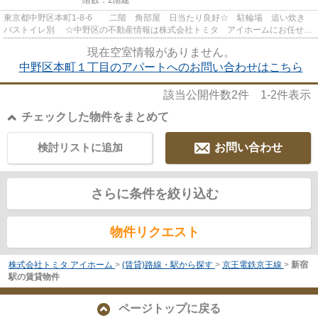
東京都中野区本町1-8-6 二階 角部屋 日当たり良好☆ 駐輪場 追い炊き
バストイレ別 ☆中野区の不動産情報は株式会社トミタ アイホームにお任せ下
さい！時間外対応もしてお...
現在空室情報がありません。
中野区本町１丁目のアパートへのお問い合わせはこちら
該当公開件数
2
件
1-2
件表示
チェックした物件をまとめて
検討リストに追加
お問い合わせ
さらに条件を絞り込む
物件リクエスト
株式会社トミタ アイホーム
>
(賃貸)路線・駅から探す
>
京王電鉄京王線
>
新宿
駅の賃貸物件
ページトップに戻る