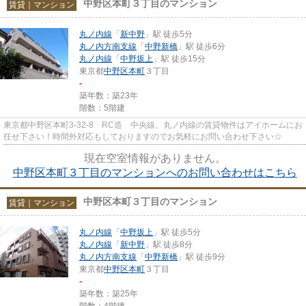
中野区本町３丁目のマンション
賃貸｜マンション
丸ノ内線
「
新中野
」駅 徒歩5分
丸ノ内方南支線
「
中野新橋
」駅 徒歩6分
丸ノ内線
「
中野坂上
」駅 徒歩15分
東京都
中野区
本町
３丁目
-
築年数：築23年
階数：5階建
東京都中野区本町3-32-8 RC造 中央線、丸ノ内線の賃貸物件はアイホームにお
任せ下さい！時間外対応もしておりますのでお気軽にお問い合わせ下さい☆
現在空室情報がありません。
中野区本町３丁目のマンションへのお問い合わせはこちら
中野区本町３丁目のマンション
賃貸｜マンション
丸ノ内線
「
中野坂上
」駅 徒歩5分
丸ノ内線
「
新中野
」駅 徒歩8分
丸ノ内方南支線
「
中野新橋
」駅 徒歩9分
東京都
中野区
本町
３丁目
-
築年数：築25年
階数：4階建