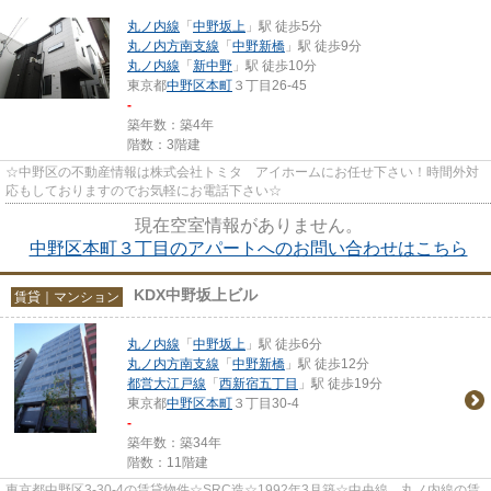
丸ノ内線
「
中野坂上
」駅 徒歩5分
丸ノ内方南支線
「
中野新橋
」駅 徒歩9分
丸ノ内線
「
新中野
」駅 徒歩10分
東京都
中野区
本町
３丁目26-45
-
築年数：築4年
階数：3階建
☆中野区の不動産情報は株式会社トミタ アイホームにお任せ下さい！時間外対
応もしておりますのでお気軽にお電話下さい☆
現在空室情報がありません。
中野区本町３丁目のアパートへのお問い合わせはこちら
KDX中野坂上ビル
賃貸｜マンション
丸ノ内線
「
中野坂上
」駅 徒歩6分
丸ノ内方南支線
「
中野新橋
」駅 徒歩12分
都営大江戸線
「
西新宿五丁目
」駅 徒歩19分
東京都
中野区
本町
３丁目30-4
-
築年数：築34年
階数：11階建
東京都中野区3-30-4の賃貸物件☆SRC造☆1992年3月築☆中央線、丸ノ内線の賃