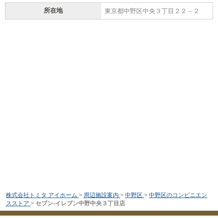
所在地
東京都中野区中央３丁目２２－２
株式会社トミタ アイホーム
>
周辺施設案内
>
中野区
>
中野区のコンビニエン
スストア
>
セブン-イレブン中野中央３丁目店