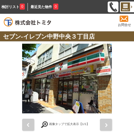
0
0
検討リスト
最近見た物件
お問合せ
セブン-イレブン中野中央３丁目店
前
次
画像タップで拡大表示【
1
/1】