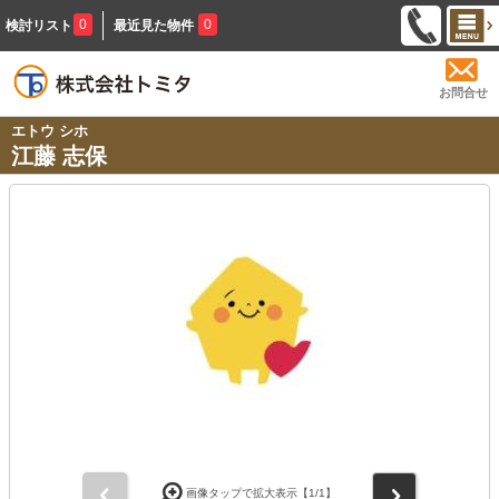
0
0
検討リスト
最近見た物件
お問合せ
エトウ シホ
江藤 志保
前
次
画像タップで拡大表示【
1
/1】