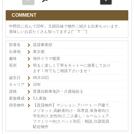
COMMENT
中野区に住んで20年。主婦目線で物件ご紹介も出来ちゃいます。
美味しいお店たくさん知ってますよ("⌒∇⌒")
部署名
賃貸事業部
出身地
東京都
趣味
海外ドラマ鑑賞
長所
明るく楽しく丁寧をモットーに接客しており
ます！何でもご相談下さいませ！
誕生日
06月10日
キャリア
10年
資格
普通自動車免許・介護福祉士
家族構成
5人家族
得意物件
【賃貸物件】マンション,アパート,一戸建て,
メゾネット,高齢者向け・高専賃,単身者向け,
学生向け,女性向け,二人暮し・ルームシェア,
ファミリー向け,ペット対応・相談,分譲賃貸,
駅近物件