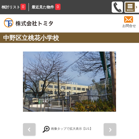
0
0
検討リスト
最近見た物件
お問合せ
中野区立桃花小学校
前
次
画像タップで拡大表示【
1
/1】