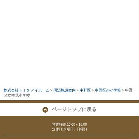
株式会社トミタ アイホーム
>
周辺施設案内
>
中野区
>
中野区の小学校
>
中野
区立桃花小学校
ページトップに戻る
営業時間:10:00～18:00
定休日:水曜日、日曜日