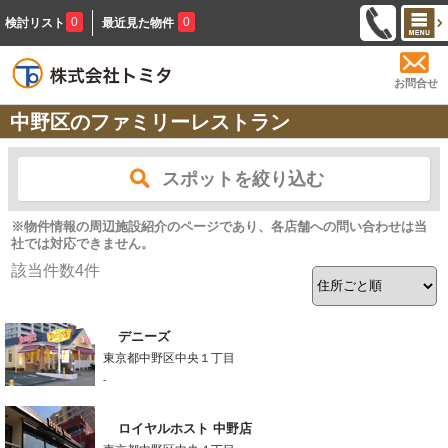
0
0
検討リスト
最近見た物件
お問合せ
中野区のファミリーレストラン
スポットを絞り込む
※物件情報の周辺施設紹介のページであり、各店舗への問い合わせは当
社では対応できません。
該当件数
4
件
デニーズ
東京都中野区中央１丁目
-
ロイヤルホスト 中野店