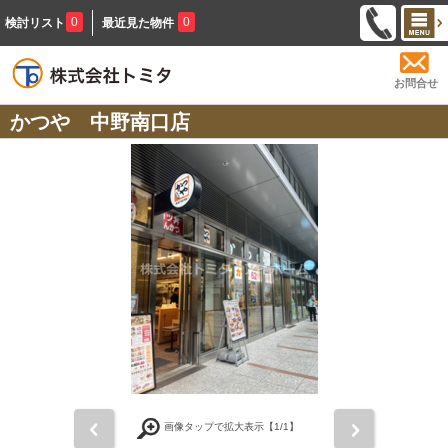
0
0
検討リスト
最近見た物件
お問合せ
かつや 中野南口店
前
次
画像タップで拡大表示【
1
/1】