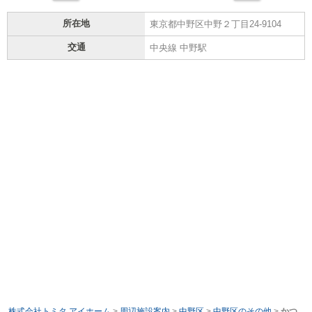
所在地
東京都中野区中野２丁目24-9104
交通
中央線 中野駅
株式会社トミタ アイホーム
>
周辺施設案内
>
中野区
>
中野区のその他
>
かつ