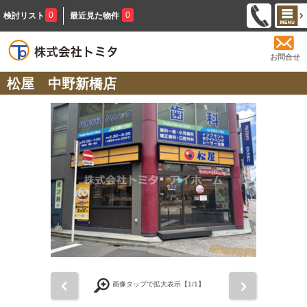
0
0
検討リスト
最近見た物件
お問合せ
松屋 中野新橋店
前
次
画像タップで拡大表示【
1
/1】