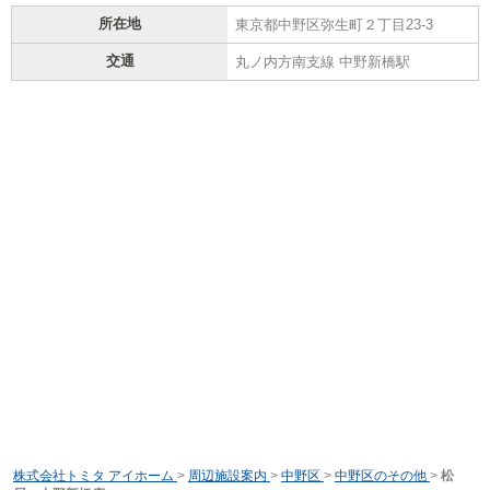
所在地
東京都中野区弥生町２丁目23-3
交通
丸ノ内方南支線 中野新橋駅
株式会社トミタ アイホーム
>
周辺施設案内
>
中野区
>
中野区のその他
>
松