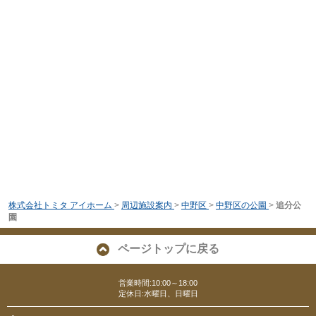
株式会社トミタ アイホーム
>
周辺施設案内
>
中野区
>
中野区の公園
>
追分公
園
ページトップに戻る
営業時間:10:00～18:00
定休日:水曜日、日曜日