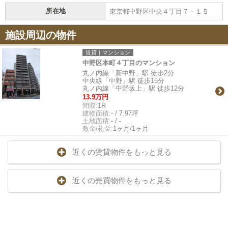
所在地
東京都中野区中央４丁目７－１５
施設周辺の物件
賃貸｜マンション
中野区本町４丁目のマンション
丸ノ内線「新中野」駅 徒歩2分
中央線「中野」駅 徒歩15分
丸ノ内線「中野坂上」駅 徒歩12分
13.9万円
間取:
1R
建物面積:
- / 7.97坪
土地面積:
- / -
敷金/礼金:
1ヶ月/1ヶ月
近くの賃貸物件をもっと見る
近くの売買物件をもっと見る