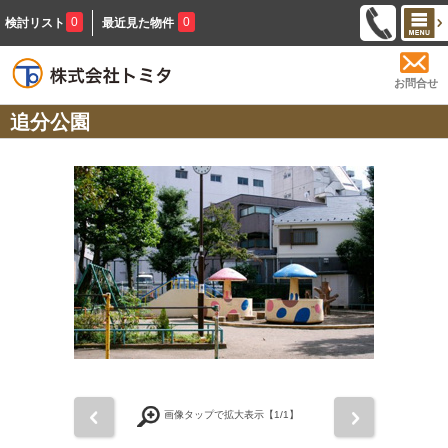
0
0
検討リスト
最近見た物件
お問合せ
追分公園
前
次
画像タップで拡大表示【
1
/1】