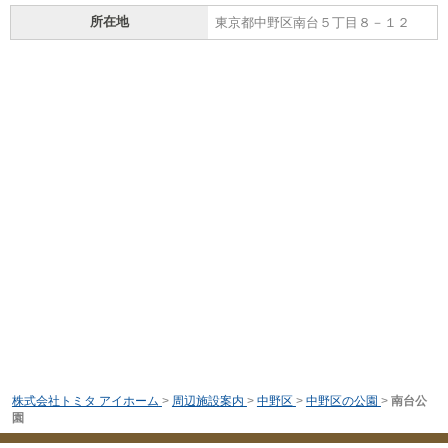
所在地
東京都中野区南台５丁目８－１２
株式会社トミタ アイホーム
>
周辺施設案内
>
中野区
>
中野区の公園
>
南台公
園