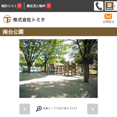
0
0
検討リスト
最近見た物件
お問合せ
南台公園
前
次
画像タップで拡大表示【
1
/1】