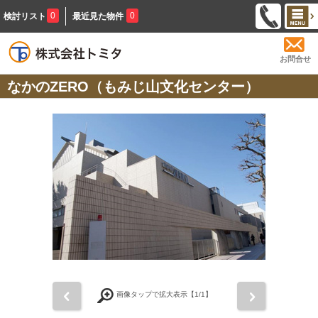
0
0
検討リスト
最近見た物件
お問合せ
なかのZERO（もみじ山文化センター）
前
次
画像タップで拡大表示【
1
/1】