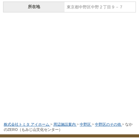
所在地
東京都中野区中野２丁目９－７
株式会社トミタ アイホーム
>
周辺施設案内
>
中野区
>
中野区のその他
>
なか
のZERO（もみじ山文化センター）