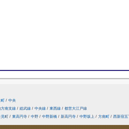
生町
/
中央
内方南支線
/
総武線
/
中央線
/
東西線
/
都営大江戸線
士見町
/
東高円寺
/
中野
/
中野新橋
/
新高円寺
/
中野坂上
/
方南町
/
西新宿五