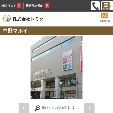
0
0
検討リスト
最近見た物件
お問合せ
中野マルイ
前
次
画像タップで拡大表示【
1
/1】