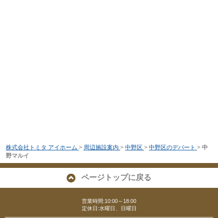
株式会社トミタ アイホーム
>
周辺施設案内
>
中野区
>
中野区のデパート
>
中
野マルイ
ページトップに戻る
営業時間:10:00～18:00
定休日:水曜日、日曜日