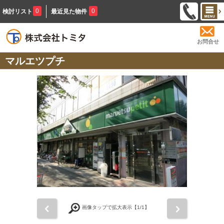
0
0
検討リスト
最近見た物件
お問合せ
マルエツプチ
前
次
画像タップで拡大表示【
1
/1】