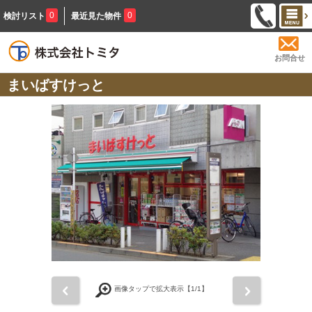
0
0
検討リスト
最近見た物件
お問合せ
まいばすけっと
前
次
画像タップで拡大表示【
1
/1】