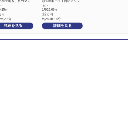
区弥生町５丁目のマン
杉並区和田１丁目のマンシ
ン
ョン
0.25㎡
1R/26.66㎡
12
万円
万円
2m／8分
約282m／4分
詳細を見る
詳細を見る