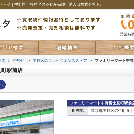
ファミリーマート中野富士見町駅前店情報ページ｜中野区・杉並区の不動産売却・購入は株式会社トミタ アイホーム
営業時間：
案内
>
中野区
>
中野区のコンビニエンスストア
>
ファミリーマート中野
見町駅前店
へ
ファミリーマート中野富士見町駅前
所在地
東京都中野区弥生町５丁