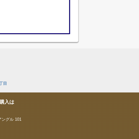
丁目
購入は
ングル 101