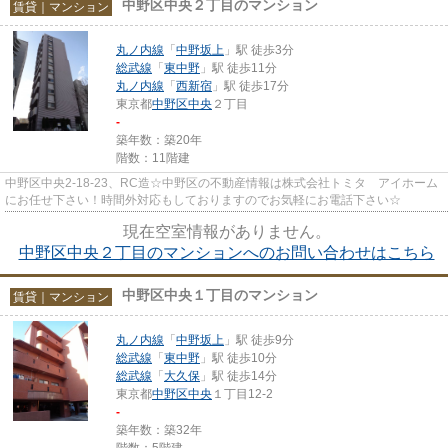
中野区中央２丁目のマンション
賃貸｜マンション
丸ノ内線
「
中野坂上
」駅 徒歩3分
総武線
「
東中野
」駅 徒歩11分
丸ノ内線
「
西新宿
」駅 徒歩17分
東京都
中野区
中央
２丁目
-
築年数：築20年
階数：11階建
中野区中央2-18-23、RC造☆中野区の不動産情報は株式会社トミタ アイホーム
にお任せ下さい！時間外対応もしておりますのでお気軽にお電話下さい☆
現在空室情報がありません。
中野区中央２丁目のマンションへのお問い合わせはこちら
中野区中央１丁目のマンション
賃貸｜マンション
丸ノ内線
「
中野坂上
」駅 徒歩9分
総武線
「
東中野
」駅 徒歩10分
総武線
「
大久保
」駅 徒歩14分
東京都
中野区
中央
１丁目12-2
-
築年数：築32年
階数：5階建