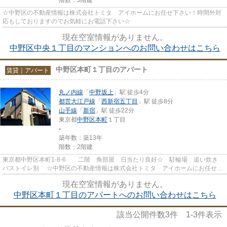
☆中野区の不動産情報は株式会社トミタ アイホームにお任せ下さい！時間外対
応もしておりますのでお気軽にお電話下さい☆
現在空室情報がありません。
中野区中央１丁目のマンションへのお問い合わせはこちら
中野区本町１丁目のアパート
賃貸｜アパート
丸ノ内線
「
中野坂上
」駅 徒歩4分
都営大江戸線
「
西新宿五丁目
」駅 徒歩8分
山手線
「
新宿
」駅 徒歩22分
東京都
中野区
本町
１丁目
-
築年数：築13年
階数：2階建
東京都中野区本町1-8-6 二階 角部屋 日当たり良好☆ 駐輪場 追い炊き
バストイレ別 ☆中野区の不動産情報は株式会社トミタ アイホームにお任せ下
さい！時間外対応もしてお...
現在空室情報がありません。
中野区本町１丁目のアパートへのお問い合わせはこちら
該当公開件数
3
件
1-3
件表示