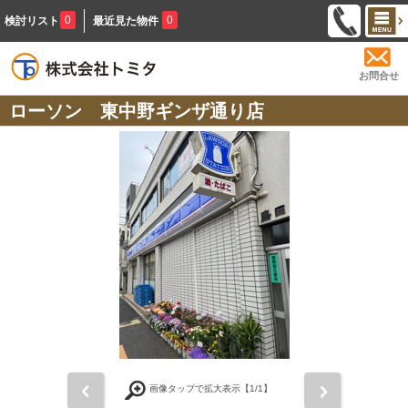
0
0
検討リスト
最近見た物件
お問合せ
ローソン 東中野ギンザ通り店
前
次
画像タップで拡大表示【
1
/1】