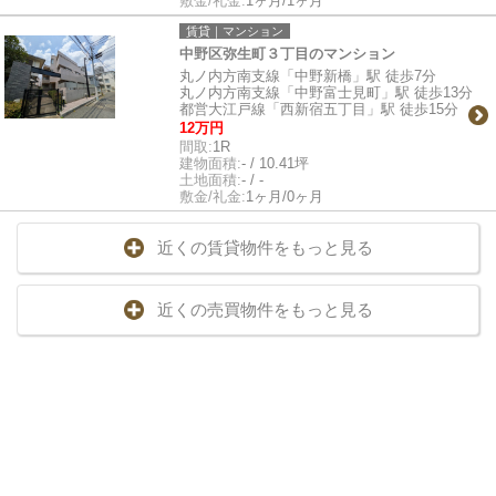
敷金/礼金:
1ヶ月/1ヶ月
賃貸｜マンション
中野区弥生町３丁目のマンション
丸ノ内方南支線「中野新橋」駅 徒歩7分
丸ノ内方南支線「中野富士見町」駅 徒歩13分
都営大江戸線「西新宿五丁目」駅 徒歩15分
12万円
間取:
1R
建物面積:
- / 10.41坪
土地面積:
- / -
敷金/礼金:
1ヶ月/0ヶ月
近くの賃貸物件をもっと見る
近くの売買物件をもっと見る