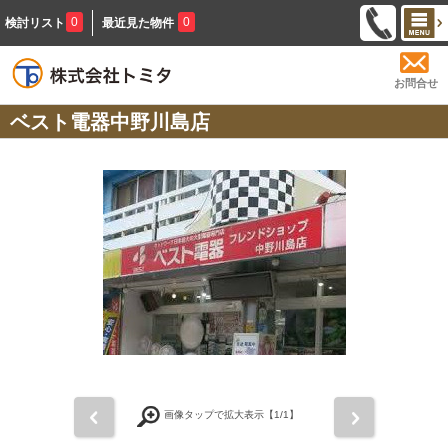
0
0
検討リスト
最近見た物件
お問合せ
ベスト電器中野川島店
前
次
画像タップで拡大表示【
1
/1】