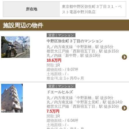
東京都中野区弥生町３丁目３１－ベ
所在地
スト電器中野川島店
施設周辺の物件
賃貸｜マンション
中野区弥生町３丁目のマンション
丸ノ内方南支線「中野新橋」駅 徒歩5分
都営大江戸線「西新宿五丁目」駅 徒歩15分
丸ノ内線「新中野」駅 徒歩19分
10.6万円
間取:
1R
建物面積:
- / 9.07坪
土地面積:
- / -
敷金/礼金:
1ヶ月/0ヶ月
賃貸｜マンション
ドエールヒルズ
丸ノ内方南支線「中野新橋」駅 徒歩9分
丸ノ内方南支線「中野富士見町」駅 徒歩14分
都営大江戸線「西新宿五丁目」駅 徒歩10分
7.5万円
間取:
1R
建物面積:
- / 6.04坪
土地面積:
- / -