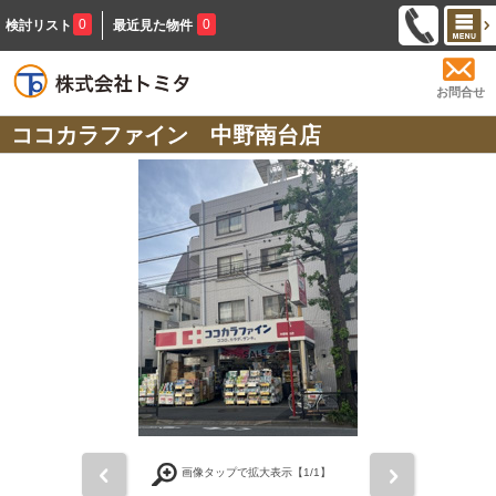
0
0
検討リスト
最近見た物件
お問合せ
ココカラファイン 中野南台店
前
次
画像タップで拡大表示【
1
/1】