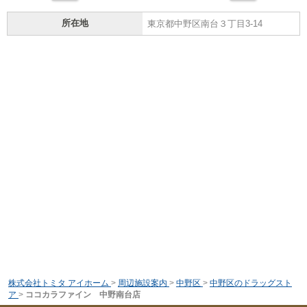
所在地
東京都中野区南台３丁目3-14
株式会社トミタ アイホーム
>
周辺施設案内
>
中野区
>
中野区のドラッグスト
ア
>
ココカラファイン 中野南台店