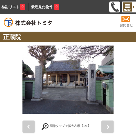
0
0
検討リスト
最近見た物件
お問合せ
正蔵院
前
次
画像タップで拡大表示【
1
/1】