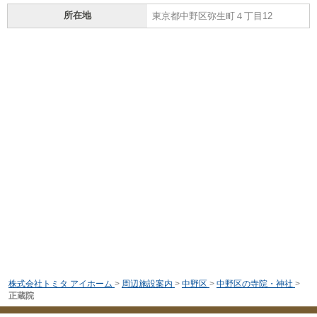
所在地
東京都中野区弥生町４丁目12
株式会社トミタ アイホーム
>
周辺施設案内
>
中野区
>
中野区の寺院・神社
>
正蔵院