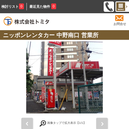
0
0
検討リスト
最近見た物件
お問合せ
ニッポンレンタカー 中野南口 営業所
前
次
画像タップで拡大表示【
1
/1】