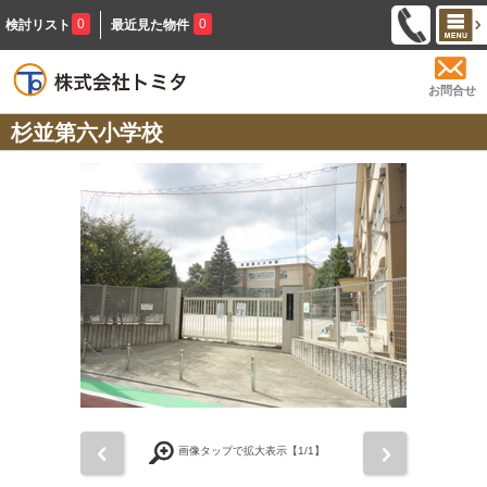
0
0
検討リスト
最近見た物件
お問合せ
杉並第六小学校
前
次
画像タップで拡大表示【
1
/1】