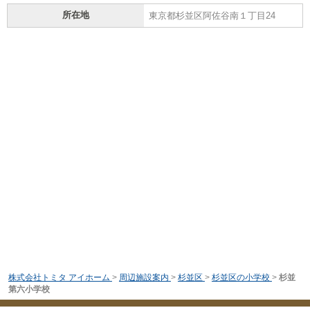
所在地
東京都杉並区阿佐谷南１丁目24
株式会社トミタ アイホーム
>
周辺施設案内
>
杉並区
>
杉並区の小学校
>
杉並
第六小学校