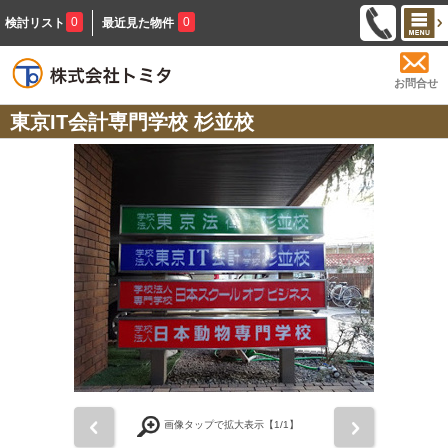
0
0
検討リスト
最近見た物件
お問合せ
東京IT会計専門学校 杉並校
前
次
画像タップで拡大表示【
1
/1】