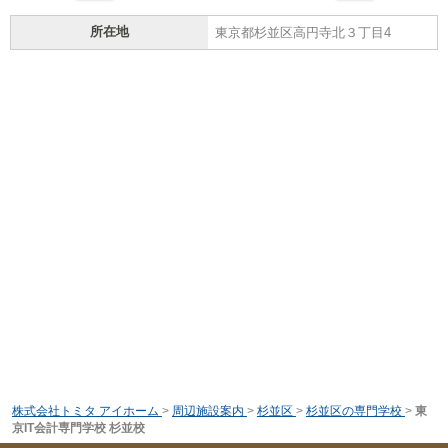
所在地
東京都杉並区高円寺北３丁目4
株式会社トミタ アイホーム
>
周辺施設案内
>
杉並区
>
杉並区の専門学校
>
東
京IT会計専門学校 杉並校