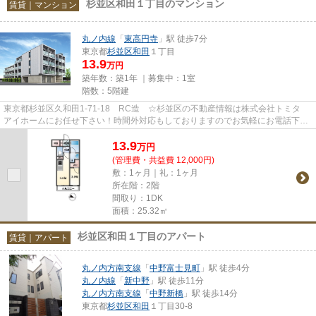
杉並区和田１丁目のマンション
賃貸｜マンション
丸ノ内線
「
東高円寺
」駅 徒歩7分
東京都
杉並区
和田
１丁目
13.9
万円
築年数：築1年 ｜募集中：
1室
階数：5階建
東京都杉並区久和田1-71-18 RC造 ☆杉並区の不動産情報は株式会社トミタ
アイホームにお任せ下さい！時間外対応もしておりますのでお気軽にお電話下さ
い☆
13.9
万
円
(管理費・共益費 12,000円)
敷：1ヶ月｜礼：1ヶ月
所在階：2階
間取り：1DK
面積：25.32㎡
杉並区和田１丁目のアパート
賃貸｜アパート
丸ノ内方南支線
「
中野富士見町
」駅 徒歩4分
丸ノ内線
「
新中野
」駅 徒歩11分
丸ノ内方南支線
「
中野新橋
」駅 徒歩14分
東京都
杉並区
和田
１丁目30-8