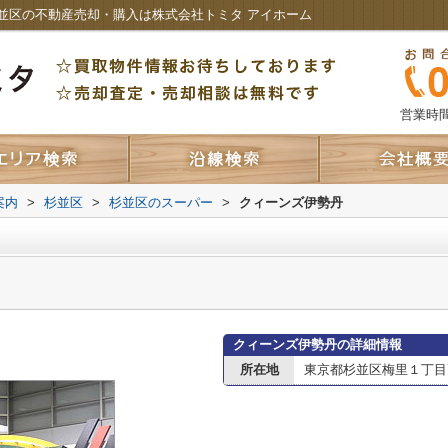
並区の不動産売却・購入は株式会社トミタ アイホーム
営業時間：
案内
>
杉並区
>
杉並区のスーパー
>
クィーンズ伊勢丹
クィーンズ伊勢丹の詳細情報
所在地
東京都杉並区梅里１丁目