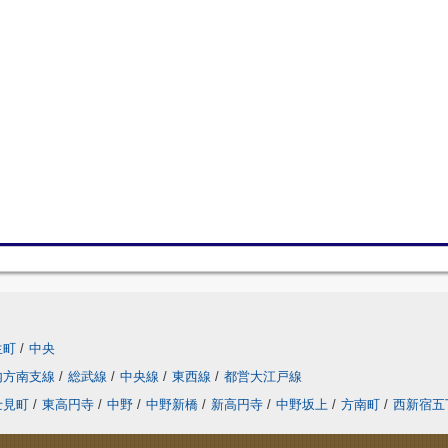
生町
/
中央
内方南支線
/
総武線
/
中央線
/
東西線
/
都営大江戸線
士見町
/
東高円寺
/
中野
/
中野新橋
/
新高円寺
/
中野坂上
/
方南町
/
西新宿五