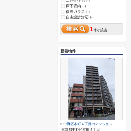
二世帯住宅
(-)
床下収納
(-)
複層ガラス
(-)
自由設計対応
(-)
1
件が該当
新着物件
中野区本町４丁目のマンション
東京都中野区本町４丁目