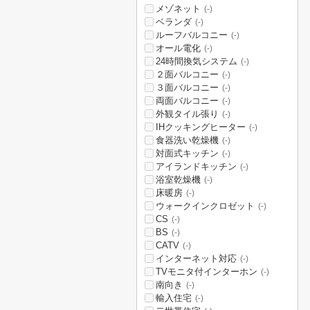
メゾネット
(-)
ベランダ
(-)
ルーフバルコニー
(-)
オール電化
(-)
24時間換気システム
(-)
２面バルコニー
(-)
３面バルコニー
(-)
両面バルコニー
(-)
外観タイル張り
(-)
IHクッキングヒーター
(-)
食器洗い乾燥機
(-)
対面式キッチン
(-)
アイランドキッチン
(-)
浴室乾燥機
(-)
床暖房
(-)
ウォークインクロゼット
(-)
CS
(-)
BS
(-)
CATV
(-)
インターネット対応
(-)
TVモニタ付インターホン
(-)
南向き
(-)
輸入住宅
(-)