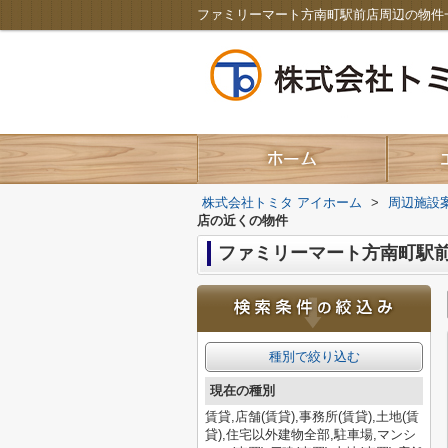
株式会社トミタ アイホーム
>
周辺施設
店の近くの物件
ファミリーマート方南町駅
種別で絞り込む
現在の種別
賃貸,店舗(賃貸),事務所(賃貸),土地(賃
貸),住宅以外建物全部,駐車場,マンシ