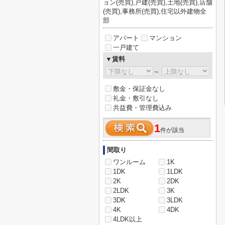
ョン(売買),戸建(売買),土地(売買),店舗
(売買),事務所(売買),住宅以外建物全
部
アパート
マンション
一戸建て
▼賃料
～
敷金・保証金なし
礼金・敷引なし
共益費・管理費込み
1
件が該当
間取り
ワンルーム
1K
1DK
1LDK
2K
2DK
2LDK
3K
3DK
3LDK
4K
4DK
4LDK以上