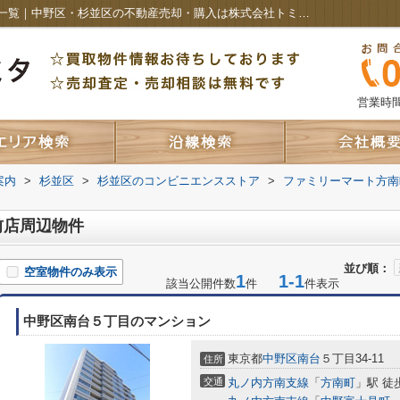
ファミリーマート方南町駅前店周辺の物件一覧｜中野区・杉並区の不動産売却・購入は株式会社トミタ アイホーム
営業時間：
案内
>
杉並区
>
杉並区のコンビニエンスストア
>
ファミリーマート方南
前店周辺物件
並び順：
空室物件のみ表示
1
1-1
該当公開件数
件
件表示
中野区南台５丁目のマンション
東京都
中野区
南台
５丁目34-11
住所
交通
丸ノ内方南支線
「
方南町
」駅 徒