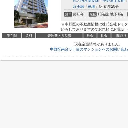
丸ノ内方南支線
「
中野富士見町
」
京王線
「
笹塚
」駅 徒歩20分
築16年
13階建 地下1階
築年
階数
☆中野区の不動産情報は株式会社トミタ
応もしておりますのでお気軽にお電話下
所在階
賃料
管理費・共益費
敷金
礼金
間取り
現在空室情報がありません。
中野区南台５丁目のマンションへのお問い合わ