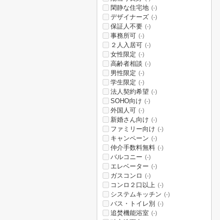
閑静な住宅地
(-)
デザイナーズ
(-)
保証人不要
(-)
事務所可
(-)
２人入居可
(-)
女性限定
(-)
高齢者相談
(-)
男性限定
(-)
学生限定
(-)
法人契約希望
(-)
SOHO向け
(-)
外国人可
(-)
新婚さん向け
(-)
ファミリー向け
(-)
キャンペーン
(-)
仲介手数料無料
(-)
バルコニー
(-)
エレベーター
(-)
ガスコンロ
(-)
コンロ２口以上
(-)
システムキッチン
(-)
バス・トイレ別
(-)
追焚機能浴室
(-)