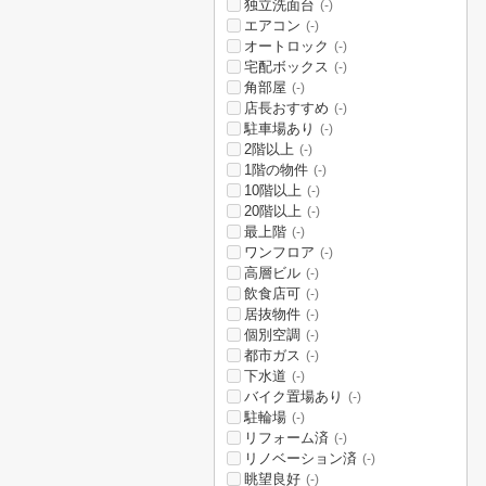
独立洗面台
(-)
エアコン
(-)
オートロック
(-)
宅配ボックス
(-)
角部屋
(-)
店長おすすめ
(-)
駐車場あり
(-)
2階以上
(-)
1階の物件
(-)
10階以上
(-)
20階以上
(-)
最上階
(-)
ワンフロア
(-)
高層ビル
(-)
飲食店可
(-)
居抜物件
(-)
個別空調
(-)
都市ガス
(-)
下水道
(-)
バイク置場あり
(-)
駐輪場
(-)
リフォーム済
(-)
リノベーション済
(-)
眺望良好
(-)