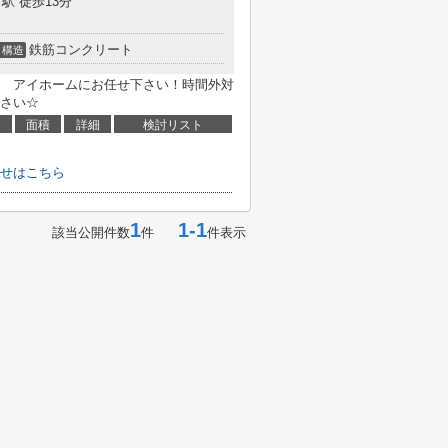
駅 徒歩13分
鉄筋コンクリート
構造
 アイホームにお任せ下さい！時間外対
さい☆
面積
詳細
検討リスト
せはこちら
1
1-1
該当公開件数
件
件表示