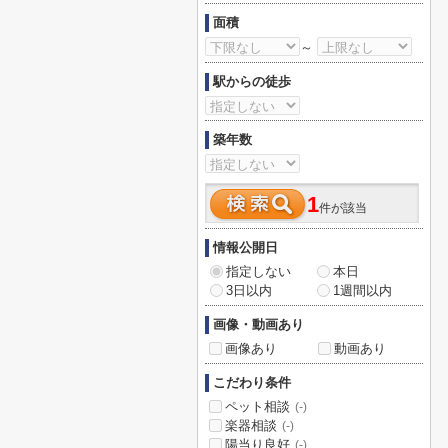
面積
～
駅からの徒歩
築年数
1
件が該当
情報公開日
指定しない
本日
3日以内
1週間以内
画像・動画あり
画像あり
動画あり
こだわり条件
ペット相談
(-)
楽器相談
(-)
陽当り良好
(-)