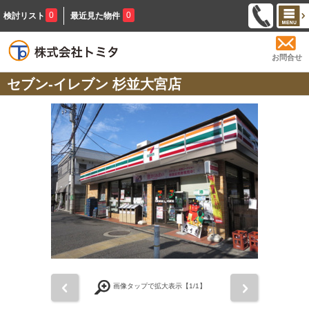
0
0
検討リスト
最近見た物件
お問合せ
セブン‐イレブン 杉並大宮店
前
次
画像タップで拡大表示【
1
/1】