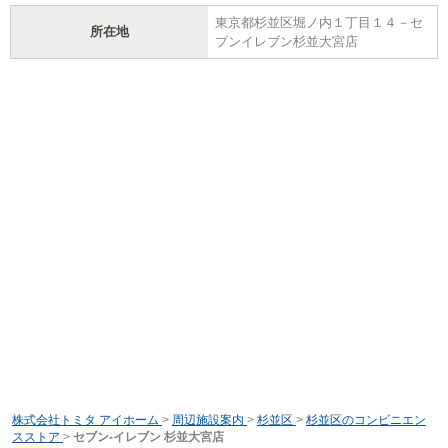
東京都杉並区堀ノ内１丁目１４－セ
所在地
ブンイレブン杉並大宮店
株式会社トミタ アイホーム
>
周辺施設案内
>
杉並区
>
杉並区のコンビニエン
スストア
>
セブン‐イレブン 杉並大宮店