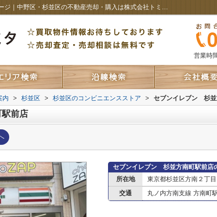
セブンイレブン 杉並方南町駅前店情報ページ｜中野区・杉並区の不動産売却・購入は株式会社トミタ アイホーム
営業時間：
案内
>
杉並区
>
杉並区のコンビニエンスストア
>
セブンイレブン 杉並
町駅前店
へ
セブンイレブン 杉並方南町駅前店
所在地
東京都杉並区方南２丁目13
交通
丸ノ内方南支線 方南町