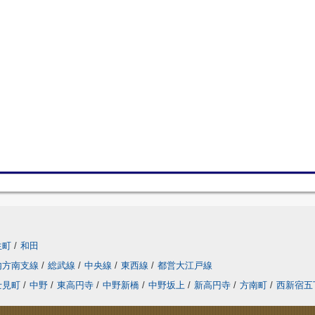
生町
/
和田
内方南支線
/
総武線
/
中央線
/
東西線
/
都営大江戸線
士見町
/
中野
/
東高円寺
/
中野新橋
/
中野坂上
/
新高円寺
/
方南町
/
西新宿五