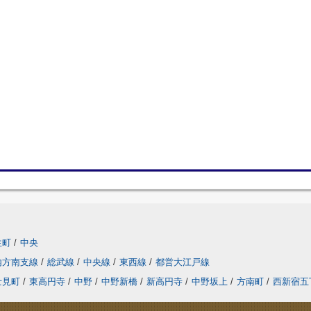
生町
/
中央
内方南支線
/
総武線
/
中央線
/
東西線
/
都営大江戸線
士見町
/
東高円寺
/
中野
/
中野新橋
/
新高円寺
/
中野坂上
/
方南町
/
西新宿五