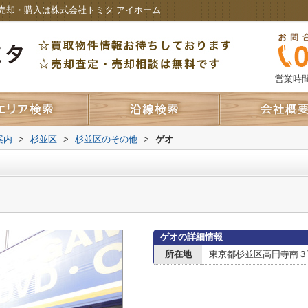
売却・購入は株式会社トミタ アイホーム
営業時間：
案内
>
杉並区
>
杉並区のその他
>
ゲオ
ゲオの詳細情報
所在地
東京都杉並区高円寺南３