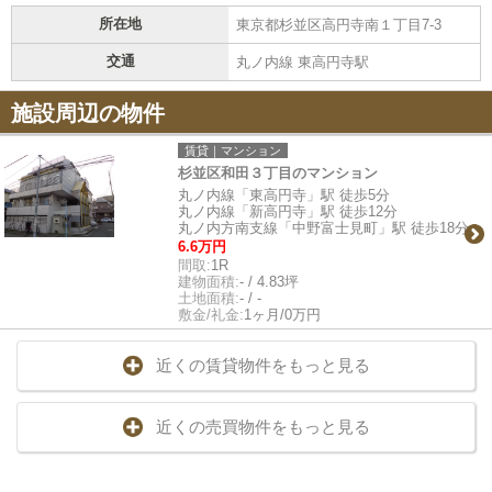
所在地
東京都杉並区高円寺南１丁目7-3
交通
丸ノ内線 東高円寺駅
施設周辺の物件
賃貸｜マンション
杉並区和田３丁目のマンション
丸ノ内線「東高円寺」駅 徒歩5分
丸ノ内線「新高円寺」駅 徒歩12分
丸ノ内方南支線「中野富士見町」駅 徒歩18分
6.6万円
間取:
1R
建物面積:
- / 4.83坪
土地面積:
- / -
敷金/礼金:
1ヶ月/0万円
近くの賃貸物件をもっと見る
近くの売買物件をもっと見る