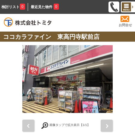
0
0
検討リスト
最近見た物件
お問合せ
ココカラファイン 東高円寺駅前店
前
次
画像タップで拡大表示【
1
/1】