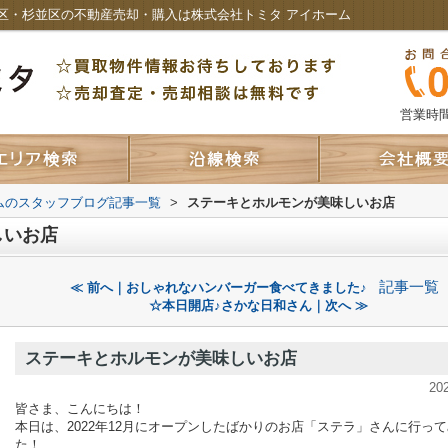
区・杉並区の不動産売却・購入は株式会社トミタ アイホーム
営業時間：
ムのスタッフブログ記事一覧
>
ステーキとホルモンが美味しいお店
しいお店
記事一覧
≪ 前へ｜おしゃれなハンバーガー食べてきました♪
☆本日開店♪さかな日和さん｜次へ ≫
ステーキとホルモンが美味しいお店
20
皆さま、こんにちは！
本日は、2022年12月にオープンしたばかりのお店「ステラ」さんに行っ
た！