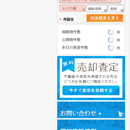
エリア| 駅
価格/賃料
面積
-
件該当
掲載物件数
件
公開物件数
件
本日の更新件数
件