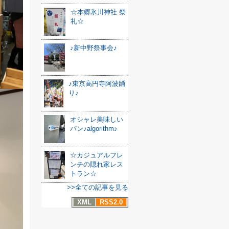
☆本郷氷川神社 祭
礼☆
♪新中野祭事会♪
♪東京高円寺阿波踊
り♪
オシャレ美味しい
パン♪algorithm♪
☆カジュアルフレ
ンチの隠れ家レス
トラン☆
>>全ての記事を見る
XML
RSS2.0