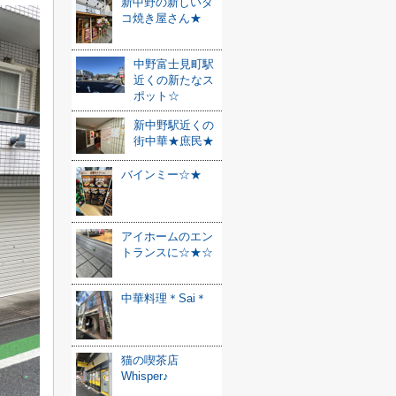
新中野の新しいタ
コ焼き屋さん★
中野富士見町駅
近くの新たなス
ポット☆
新中野駅近くの
街中華★庶民★
バインミー☆★
アイホームのエン
トランスに☆★☆
中華料理＊Sai＊
猫の喫茶店
Whisper♪