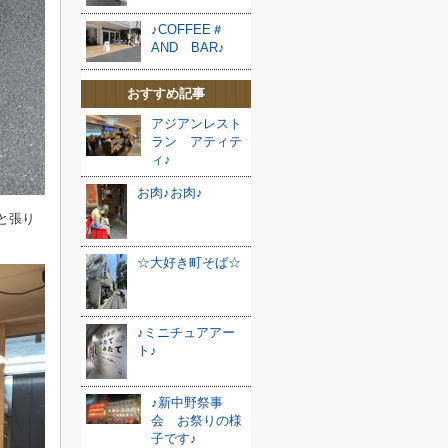
♪COFFEE＃
AND BAR♪
おすすめ記事
アジアンレスト
ラン アティテ
ィ♪
お肉♪お肉♪
と張り
☆大好き町そば☆
♪ミニチュアアー
ト♪
♪新中野祭事
会 お祭りの様
子です♪