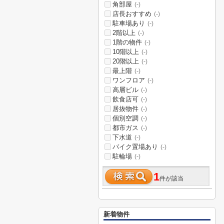
角部屋
(-)
店長おすすめ
(-)
駐車場あり
(-)
2階以上
(-)
1階の物件
(-)
10階以上
(-)
20階以上
(-)
最上階
(-)
ワンフロア
(-)
高層ビル
(-)
飲食店可
(-)
居抜物件
(-)
個別空調
(-)
都市ガス
(-)
下水道
(-)
バイク置場あり
(-)
駐輪場
(-)
1
件が該当
新着物件