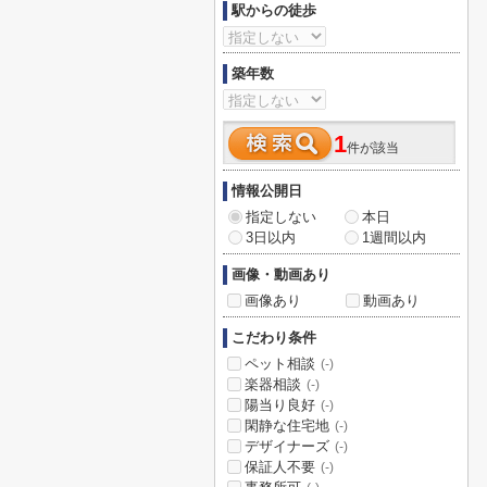
駅からの徒歩
築年数
1
件が該当
情報公開日
指定しない
本日
3日以内
1週間以内
画像・動画あり
画像あり
動画あり
こだわり条件
ペット相談
(-)
楽器相談
(-)
陽当り良好
(-)
閑静な住宅地
(-)
デザイナーズ
(-)
保証人不要
(-)