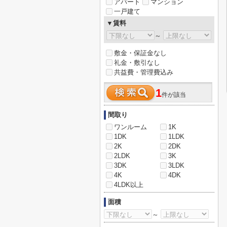
アパート
マンション
一戸建て
▼賃料
～
敷金・保証金なし
礼金・敷引なし
共益費・管理費込み
1
件が該当
間取り
ワンルーム
1K
1DK
1LDK
2K
2DK
2LDK
3K
3DK
3LDK
4K
4DK
4LDK以上
面積
～