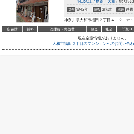
小田急江ノ島線
「
大和
」駅 徒歩3
築42年
3階建
鉄骨
築年
階数
構造
神奈川県大和市福田２丁目４－２ ☆１
所在階
賃料
管理費・共益費
敷金
礼金
間取り
現在空室情報がありません。
大和市福田２丁目のマンションへのお問い合わ