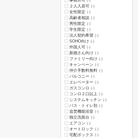
事務所可
(-)
２人入居可
(-)
女性限定
(-)
高齢者相談
(-)
男性限定
(-)
学生限定
(-)
法人契約希望
(-)
SOHO向け
(-)
外国人可
(-)
新婚さん向け
(-)
ファミリー向け
(-)
キャンペーン
(-)
仲介手数料無料
(-)
バルコニー
(-)
エレベーター
(-)
ガスコンロ
(-)
コンロ２口以上
(-)
システムキッチン
(-)
バス・トイレ別
(-)
追焚機能浴室
(-)
独立洗面台
(-)
エアコン
(-)
オートロック
(-)
宅配ボックス
(-)