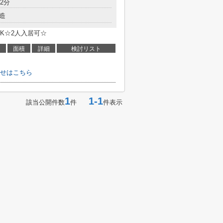
2分
造
K☆2人入居可☆
面積
詳細
検討リスト
せはこちら
1
1-1
該当公開件数
件
件表示