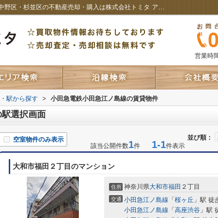
小田急電鉄小田急江ノ島線の駅選択画面｜中野区・杉並区の不動産売却・購入は株式会社トミタ アイホーム
営業時間：
線・駅から探す
>
小田急電鉄小田急江ノ島線の賃貸物件
の駅選択画面
並び順：
空室物件のみ表示
1
1-1
該当公開件数
件
件表示
大和市福田２丁目のマンション
神奈川県
大和市
福田
２丁目
住所
交通
小田急江ノ島線
「
桜ヶ丘
」駅 徒
小田急江ノ島線
「
高座渋谷
」駅 