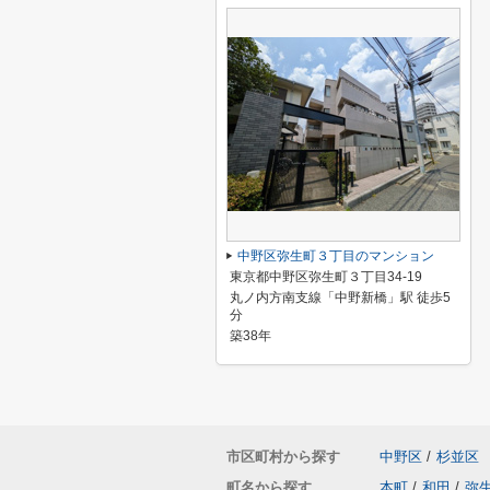
中野区弥生町３丁目のマンション
東京都中野区弥生町３丁目34-19
丸ノ内方南支線「中野新橋」駅 徒歩5
分
築38年
市区町村から探す
中野区
/
杉並区
町名から探す
本町
/
和田
/
弥