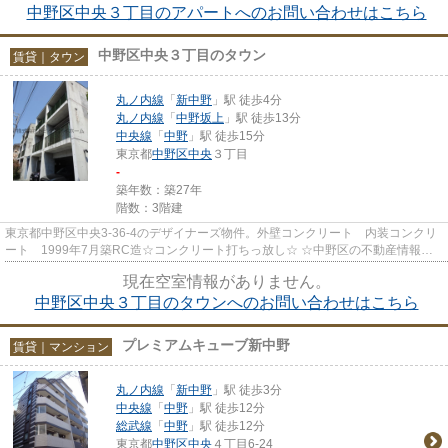
中野区中央３丁目のアパートへのお問い合わせはこちら
中野区中央３丁目のタウン
賃貸｜タウン
丸ノ内線
「
新中野
」駅 徒歩4分
丸ノ内線
「
中野坂上
」駅 徒歩13分
中央線
「
中野
」駅 徒歩15分
東京都
中野区
中央
３丁目
-
築年数：築27年
階数：3階建
東京都中野区中央3-36-4のデザイナーズ物件。外壁コンクリート 内装コンクリ
ート 1999年7月築RC造☆コンクリート打ちっ放し☆ ☆中野区の不動産情報は
株式会社トミタ アイホームにお...
現在空室情報がありません。
中野区中央３丁目のタウンへのお問い合わせはこちら
プレミアムキューブ新中野
賃貸｜マンション
丸ノ内線
「
新中野
」駅 徒歩3分
中央線
「
中野
」駅 徒歩12分
総武線
「
中野
」駅 徒歩12分
東京都
中野区
中央
４丁目6-24