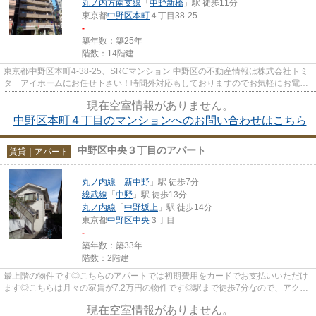
丸ノ内方南支線
「
中野新橋
」駅 徒歩11分
東京都
中野区
本町
４丁目38-25
-
築年数：築25年
階数：14階建
東京都中野区本町4-38-25、SRCマンション 中野区の不動産情報は株式会社トミ
タ アイホームにお任せ下さい！時間外対応もしておりますのでお気軽にお電話
下さい☆
現在空室情報がありません。
中野区本町４丁目のマンションへのお問い合わせはこちら
中野区中央３丁目のアパート
賃貸｜アパート
丸ノ内線
「
新中野
」駅 徒歩7分
総武線
「
中野
」駅 徒歩13分
丸ノ内線
「
中野坂上
」駅 徒歩14分
東京都
中野区
中央
３丁目
-
築年数：築33年
階数：2階建
最上階の物件です◎こちらのアパートでは初期費用をカードでお支払いいただけ
ます◎こちらは月々の家賃が7.2万円の物件です◎駅まで徒歩7分なので、アクセ
スの良い物件です◎トミタ アイ...
現在空室情報がありません。