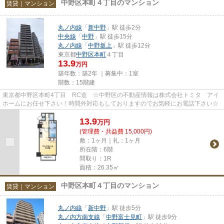
中野区本町４丁目のマンション
賃貸｜マンション
丸ノ内線
「
新中野
」駅 徒歩2分
中央線
「
中野
」駅 徒歩15分
丸ノ内線
「
中野坂上
」駅 徒歩12分
東京都
中野区
本町
４丁目
13.9
万円
築年数：築2年 ｜募集中：
1室
階数：15階建
東京都中野区本町4丁目 RC造 ☆中野区の不動産情報は株式会社トミタ アイ
ホームにお任せ下さい！時間外対応もしておりますのでお気軽にお電話下さい☆
13.9
万
円
(管理費・共益費 15,000円)
敷：1ヶ月｜礼：1ヶ月
所在階：6階
間取り：1R
面積：26.35㎡
中野区本町４丁目のマンション
賃貸｜マンション
丸ノ内線
「
新中野
」駅 徒歩5分
丸ノ内方南支線
「
中野富士見町
」駅 徒歩9分