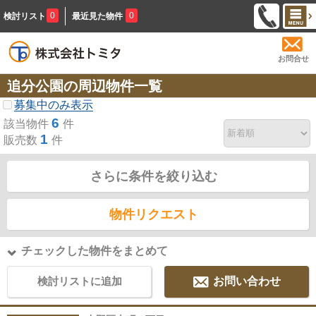
0
0
検討リスト
最近見た物件
お問合せ
追分公園の周辺物件一覧
募集中のみ表示
6
該当物件
件
1
販売数
件
さらに条件を絞り込む
物件リクエスト
チェックした物件をまとめて
検討リストに追加
お問い合わせ