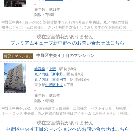
-
築年数：築11年
階数：7階建
中野区中央4丁目6-24の分譲賃貸物件☆2012年9月築☆中央線、丸ノ内線の賃貸
物件はアイホームにお任せ下さい！時間外対応もしておりますのでお気軽にお問
い合わせ下さい☆
現在空室情報がありません。
プレミアムキューブ新中野へのお問い合わせはこちら
中野区中央４丁目のマンション
賃貸｜マンション
総武線
「
中野
」駅 徒歩9分
丸ノ内線
「
新中野
」駅 徒歩9分
丸ノ内線
「
東高円寺
」駅 徒歩18分
東京都
中野区
中央
４丁目
-
築年数：築15年
階数：9階建
中野区中央4-52-2、RC造9階建て☆角部屋 二面採光 バストイレ別 駐輪場
オートロック 中央線、丸ノ内線の賃貸物件はアイホームにお任せ下さい！時間外
対応もしておりますのでお気...
現在空室情報がありません。
中野区中央４丁目のマンションへのお問い合わせはこちら