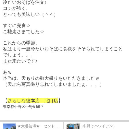
冷たいおそばを注文♪
コシが強く、
とっても美味しい（＾＾）
すぐに完食☆
ご馳走さまでした☆
これからの季節、
私はより一層冷たいおそばに食欲をそそられてしまうこと
でしょう。。。
また来たいです♪
あｗ
本当は、天もりの麺大盛りをいただきましたｗ
（天ぷら写真撮り忘れてしまいましたぁ、、、）
【
さらしな総本店 北口店
】
東京都
中野区
中野
5-56-7
★大道芸博★ セント...
♪中野でハワイアン♪