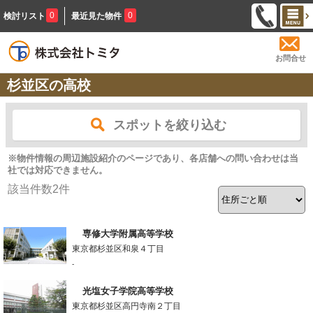
0
0
検討リスト
最近見た物件
お問合せ
杉並区の高校
スポットを絞り込む
※物件情報の周辺施設紹介のページであり、各店舗への問い合わせは当
社では対応できません。
該当件数
2
件
専修大学附属高等学校
東京都杉並区和泉４丁目
-
光塩女子学院高等学校
東京都杉並区高円寺南２丁目