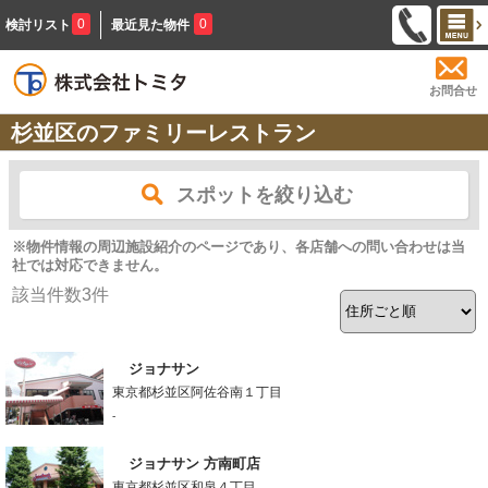
0
0
検討リスト
最近見た物件
お問合せ
杉並区のファミリーレストラン
スポットを絞り込む
※物件情報の周辺施設紹介のページであり、各店舗への問い合わせは当
社では対応できません。
該当件数
3
件
ジョナサン
東京都杉並区阿佐谷南１丁目
-
ジョナサン 方南町店
東京都杉並区和泉４丁目