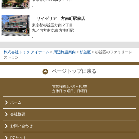
-
サイゼリア 方南町駅前店
東京都杉並区方南２丁目
丸ノ内方南支線 方南町駅
-
株式会社トミタ アイホーム
>
周辺施設案内
>
杉並区
>
杉並区のファミリーレ
ストラン
ページトップに戻る
営業時間:10:00～18:00
定休日:水曜日、日曜日
ホーム
会社概要
お問い合わせ
PCサイト