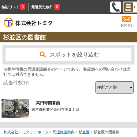
0
0
検討リスト
最近見た物件
お問合せ
杉並区の図書館
スポットを絞り込む
※物件情報の周辺施設紹介のページであり、各店舗への問い合わせは当
社では対応できません。
該当件数
1
件
高円寺図書館
東京都杉並区高円寺南２丁目
-
株式会社トミタ アイホーム
>
周辺施設案内
>
杉並区
>
杉並区の図書館