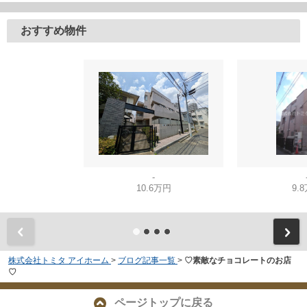
おすすめ物件
-
10.6万円
9.
株式会社トミタ アイホーム
>
ブログ記事一覧
>
♡素敵なチョコレートのお店
♡
ページトップに戻る