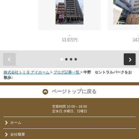
-
13.9万円
14
株式会社トミタ アイホーム
>
ブログ記事一覧
>
中野 セントラルパークをお
散歩♪
ページトップに戻る
営業時間:10:00～18:00
定休日:水曜日、日曜日
ホーム
会社概要